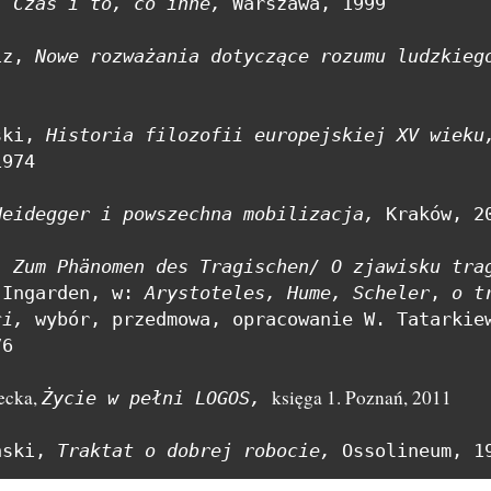
, 
Czas i to, co inne, 
Warszawa, 1999

iz, 
Nowe rozważania dotyczące rozumu ludzkieg
ski, 
Historia filozofii europejskiej XV wieku
974  

Heidegger i powszechna mobilizacja, 
Kraków, 20
,
 Ingarden, w: 
Arystoteles,
Hume, Scheler
, 
o t
ci, 
wybór, przedmowa, opracowanie W. Tatarkiew
6

ecka, 
księga 1. Poznań, 2011
Życie w pełni LOGOS, 
ński, 
Traktat o dobrej robocie, 
Ossolineum, 1