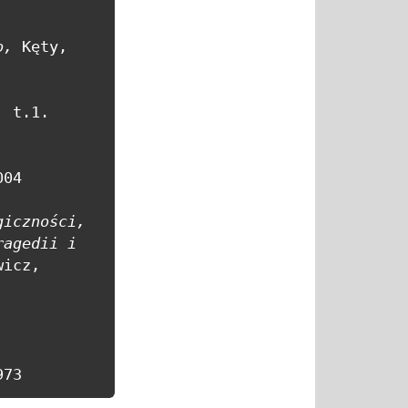
o,
 Kęty, 
, 
t.1. 
04

 Zum Phänomen des Tragischen/ O zjawisku tragiczności, 
ragedii i 
icz, 
973