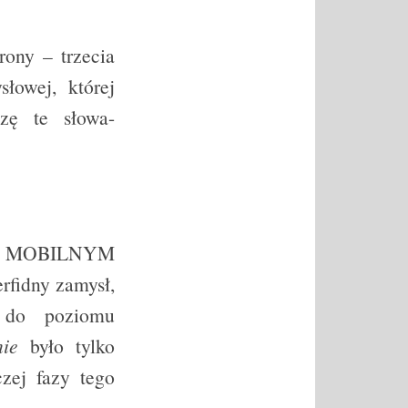
rony – trzecia
łowej, której
szę te słowa-
się MOBILNYM
fidny zamysł,
 do poziomu
nie
było tylko
czej fazy tego