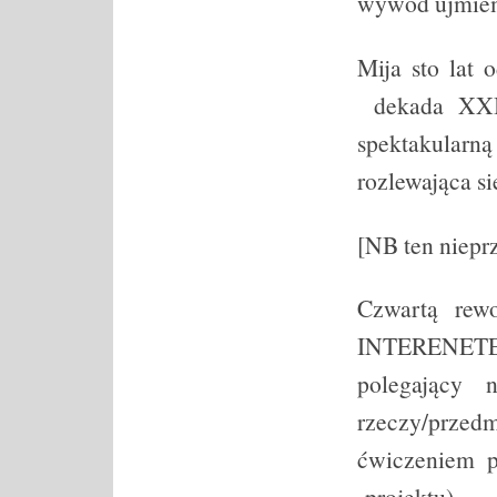
wywód ujmiem
Mija sto lat 
dekada XXI w
spektakularn
rozlewająca się
[NB ten niepr
Czwartą rew
INTERENETEM 
polegający
rzeczy/przed
ćwiczeniem 
projektu).