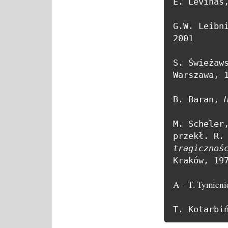
E. Levinas
G.W. Leibn
2001

S. Świeżaw
Warszawa, 1
B. Baran, 
M. Scheler
przekł. R.
tragicznoś
Kraków, 197
A – T. Tymieni
T. Kotarbi