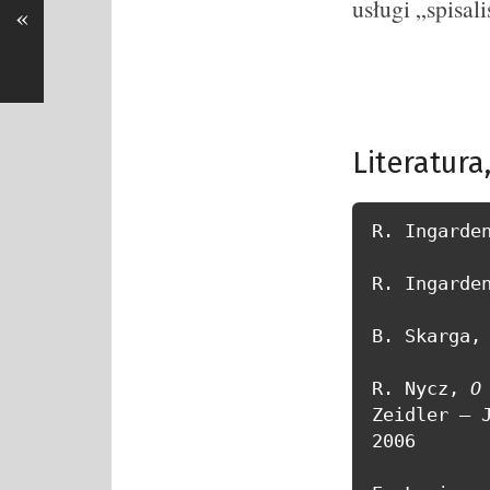
usługi „spisali
«
Literatur
R. Ingarde
R. Ingarde
B. Skarga,
R. Nycz, 
O
Zeidler – 
2006
