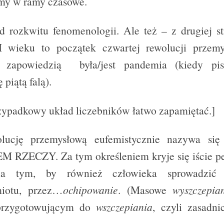
y w ramy czasowe.
od rozkwitu fenomenologii. Ale też – z drugiej st
ieku to początek czwartej rewolucji przemys
ą zapowiedzią była/jest pandemia (kiedy pi
 piątą falą).
zypadkowy układ liczebników łatwo zapamiętać.]
olucję przemysłową eufemistycznie nazywa 
RZECZY. Za tym określeniem kryje się iście per
 na tym, by również człowieka sprowadzić
miotu, przez…
ochipowanie
. (Masowe
wyszczepia
przygotowującym do
wszczepiania
, czyli zasadni