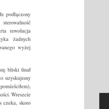
łe podłączony
 sterowalność
rta rewolucja
tyka żadnych
ywanego wyżej
ę bliski finał
co uzyskujemy
 pomieściłem),
ości. Wreszcie
s czeka, skoro