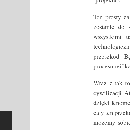
Ten prosty za
zostanie do 
wszystkimi u
technologic
przeszkód. B
procesu reifika
Wraz z tak ro
cywilizacji 
dzięki fenome
cały ten prze
możemy sobie 