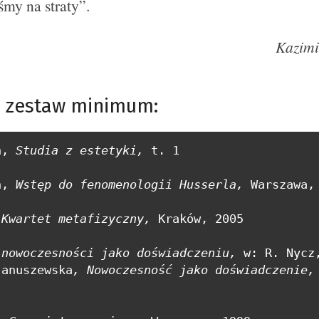
śmy na straty”.
Kazimi
a, zestaw minimum:
n, 
Studia z estetyki, 
t. 1

n, 
Wstęp do fenomenologii Husserla, 
Warszawa, 
 
Kwartet metafizyczny, 
Kraków, 2005

 nowoczesności jako doświadczeniu, 
w: R. Nycz,
Januszewska
, Nowoczesność jako doświadczenie,