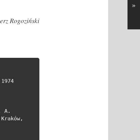
»
erz Rogoziński
1974

 A. 
 Kraków, 