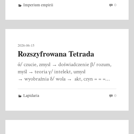
Imperium empirii
0
2026-06-15
Rozszyfrowana Tetrada
ά/ czucie, zmysł → doświadczenie β/ rozum,
myśl → teoria γ/ intelekt, umysł
→ wyobraźnia δ/ wola → akt, czyn = = =…
Lapidaria
0