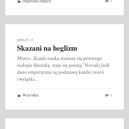
Imperium empirii
0
2026-07-13
Skazani na heglizm
Motto: „Każda nauka stawszy się pewnego
rodzaju filozofią staje się poezją” Novalis Jeśli
dane empiryczne są podstawą każdej teorii
(wyjątki…
Wszystkie
0