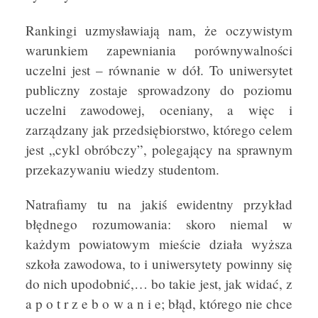
Rankingi uzmysławiają nam, że oczywistym
warunkiem zapewniania porównywalności
uczelni jest – równanie w dół. To uniwersytet
publiczny zostaje sprowadzony do poziomu
uczelni zawodowej, oceniany, a więc i
zarządzany jak przedsiębiorstwo, którego celem
jest „cykl obróbczy”, polegający na sprawnym
przekazywaniu wiedzy studentom.
Natrafiamy tu na jakiś ewidentny przykład
błędnego rozumowania: skoro niemal w
każdym powiatowym mieście działa wyższa
szkoła zawodowa, to i uniwersytety powinny się
do nich upodobnić,… bo takie jest, jak widać, z
a p o t r z e b o w a n i e; błąd, którego nie chce