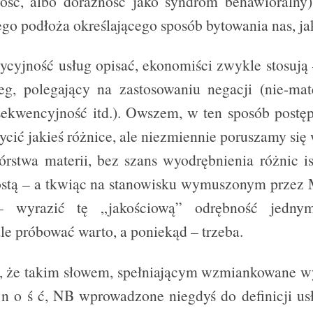
ość, albo doraźność jako syndrom behawioralny),
go podłoża określającego sposób bytowania nas, jak
ycyjność usług opisać, ekonomiści zwykle stosują 
eg, polegający na zastosowaniu negacji (nie-mate
-sekwencyjność itd.). Owszem, w ten sposób postęp
ycić jakieś różnice, ale niezmiennie poruszamy si
órstwa materii, bez szans wyodrębnienia różnic i
rostą – a tkwiąc na stanowisku wymuszonym przez
– wyrazić tę „jakościową” odrębność jed
le próbować warto, a poniekąd – trzeba.
, że takim słowem, spełniającym wzmiankowane w
l n o ś ć, NB wprowadzone niegdyś do definicji usł