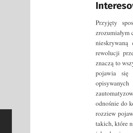
Interes
Przyjęty spo
zrozumiałym c
nieskrywaną 
rewolucji pr
znaczą to wszy
pojawia się
opisywanyc
zautomatyzow
odnośnie do k
rozziew pojaw
takich, które