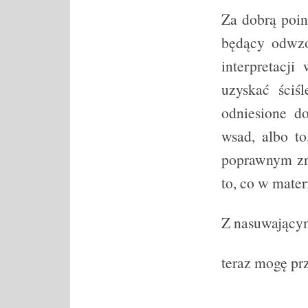
Za dobrą poin
będący odwzo
interpretacj
uzyskać ściś
odniesione d
wsad, albo to
poprawnym zn
to, co w mater
Z nasuwającym
teraz mogę prz