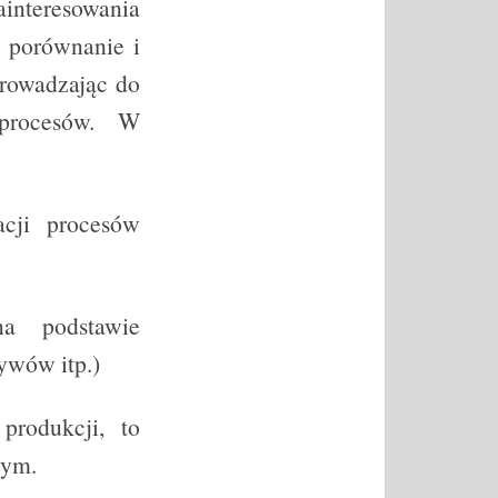
interesowania
z porównanie i
prowadzając do
procesów. W
acji procesów
na podstawie
ywów itp.)
produkcji, to
zym.