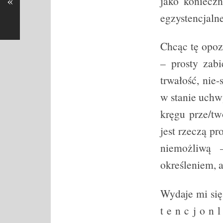
«
jako konieczn
egzystencjalne
Chcąc tę opoz
– prosty zabi
trwałość, nie
w stanie uchw
kręgu prze/tw
jest rzeczą p
niemożliwą 
określeniem, a
Wydaje mi się
t e n c j o n 