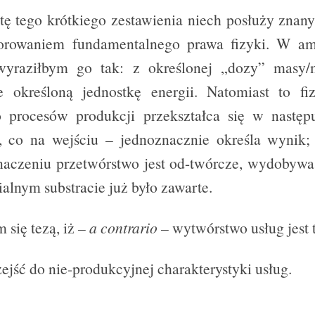
tę tego krótkiego zestawienia niech posłuży zna
rowaniem fundamentalnego prawa fizyki. W ama
i wyraziłbym go tak: z określonej „dozy” masy/
le określoną jednostkę energii. Natomiast to fi
o procesów produkcji przekształca się w następu
, co na wejściu – jednoznacznie określa wynik;
aczeniu przetwórstwo jest od-twórcze, wydobywa
ialnym substracie już było zawarte.
 się tezą, iż –
a contrario –
wytwórstwo usług jest 
ejść do nie-produkcyjnej charakterystyki usług.