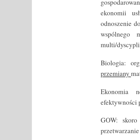
gospodarowan
ekonomii usłu
odnoszenie do
wspólnego 
multi/dyscypl
Biologia: or
przemiany
mat
Ekonomia ne
efektywności 
GOW: skoro w
przetwarzanie