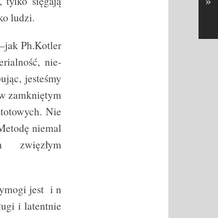
»
 tylko sięgają
o ludzi.
–jak Ph.Kotler
rialność, nie-
ując, jesteśmy
ę w zamkniętym
stotowych. Nie
 Metodę niemal
nym zwięzłym
ymogi jest i n
ugi i latentnie