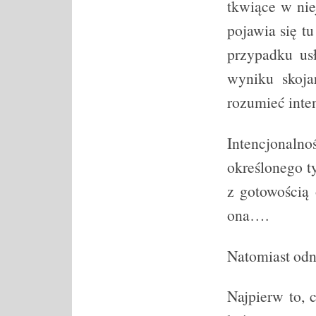
tkwiące w nie
pojawia się t
przypadku us
wyniku skoja
rozumieć inte
Intencjonalno
określonego t
z gotowością
ona….
Natomiast odn
Najpierw to, 