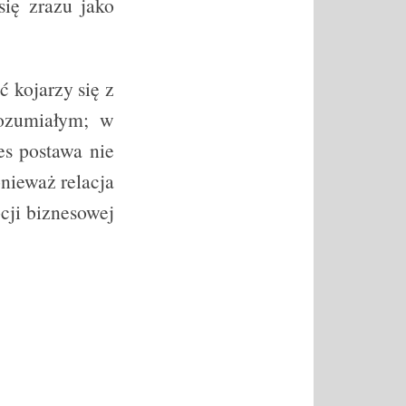
ię zrazu jako
ć kojarzy się z
rozumiałym; w
es postawa nie
nieważ relacja
cji biznesowej