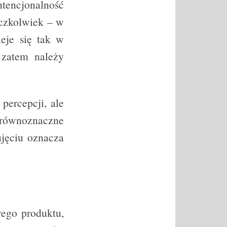
ntencjonalność
aczkolwiek – w
eje się tak w
 zatem należy
percepcji, ale
– równoznaczne
jęciu oznacza
wego produktu,