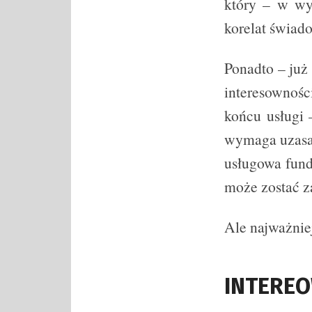
który – w wy
korelat świado
Ponadto – już 
interesownoś
końcu usługi 
wymaga uzasad
usługowa fund
może zostać z
Ale najważniej
INTERE