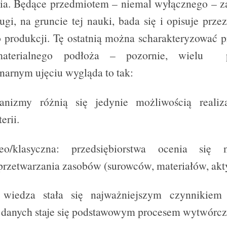
ia. Będące przedmiotem – niemal wyłącznego – za
gi, na gruncie tej nauki, bada się i opisuje prze
 produkcji. Tę ostatnią można scharakteryzować 
materialnego podłoża – pozornie, wielu 
inarnym ujęciu wygląda to tak:
ganizmy różnią się jedynie możliwością realiz
erii.
o/klasyczna: przedsiębiorstwa ocenia się 
przetwarzania zasobów (surowców, materiałów, akt
iedza stała się najważniejszym czynnikiem 
 danych staje się podstawowym procesem wytwórc