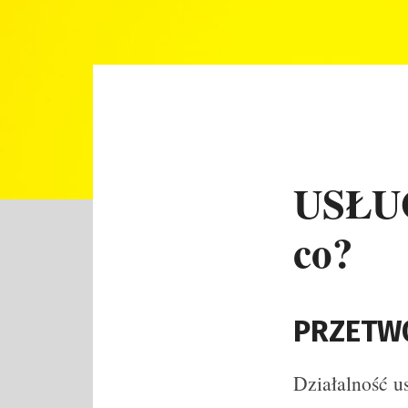
USŁUGI
co?
PRZETW
Działalność 