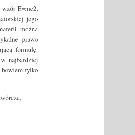
ny wzór E=mc2,
torskiej jego
materii można
zykalne prawo
jącą formułę:
 w najbardziej
 bowiem tylko
twórcze,