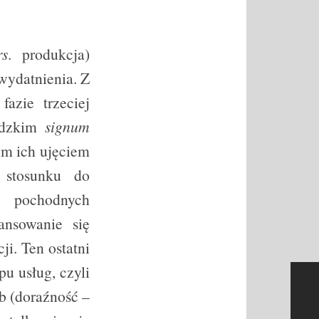
rs
. produkcja)
wydatnienia. Z
azie trzeciej
ludzkim
signum
kim ich ujęciem
 stosunku do
 pochodnych
ansowanie się
i. Ten ostatni
u usług, czyli
b (doraźność –