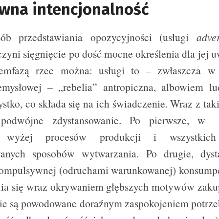
owna intencjonalność
sób przedstawiania opozycyjności (usługi
adve
zyni sięgnięcie po dość mocne określenia dla jej u
emfazą rzec można: usługi to – zwłaszcza w f
zemysłowej – „rebelia” antropiczna, albowiem 
stko, co składa się na ich świadczenie. Wraz z ta
 podwójne zdystansowanie. Po pierwsze, w
h wyżej procesów produkcji i wszystkich
anych sposobów wytwarzania. Po drugie, dyst
ompulsywnej (odruchami warunkowanej) konsumpcj
ia się wraz okrywaniem głębszych motywów zakup
 nie są powodowane doraźnym zaspokojeniem potrze