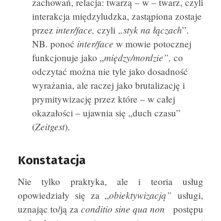
zachowań, relacja: twarzą – w – twarz, czyli
interakcja międzyludzka, zastąpiona zostaje
inter/face,
„styk na łączach
przez
czyli
”.
inter/face
NB. ponoć
w mowie potocznej
między/mordzie”,
funkcjonuje jako „
co
odczytać można nie tyle jako dosadność
wyrażania, ale raczej jako brutalizację i
prymitywizację przez które – w całej
okazałości – ujawnia się „duch czasu”
Zeitgest
(
).
Konstatacja
Nie tylko praktyka, ale i teoria usług
obiektywizacją”
opowiedziały się za „
usługi,
conditio sine qua non
uznając to/ją za
postępu