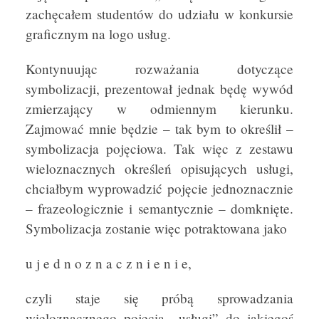
zachęcałem studentów do udziału w konkursie
graficznym na logo usług.
Kontynuując rozważania dotyczące
symbolizacji, prezentował jednak będę wywód
zmierzający w odmiennym kierunku.
Zajmować mnie będzie – tak bym to określił –
symbolizacja pojęciowa. Tak więc z zestawu
wieloznacznych określeń opisujących usługi,
chciałbym wyprowadzić pojęcie jednoznacznie
– frazeologicznie i semantycznie – domknięte.
Symbolizacja zostanie więc potraktowana jako
u j e d n o z n a c z n i e n i e,
czyli staje się próbą sprowadzania
wieloznacznego pojęcia „usługi” do jakiegoś