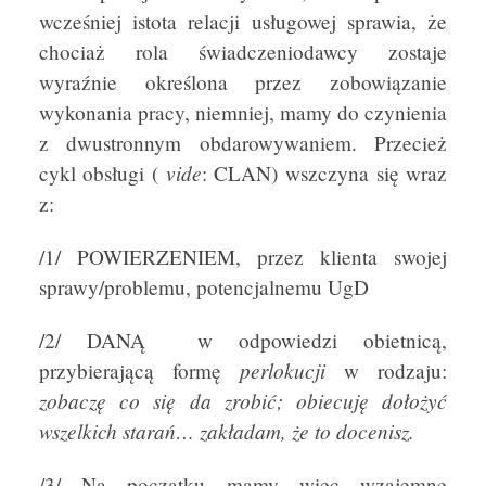
wcześniej istota relacji usługowej sprawia, że
chociaż rola świadczeniodawcy zostaje
wyraźnie określona przez zobowiązanie
wykonania pracy, niemniej, mamy do czynienia
z dwustronnym obdarowywaniem. Przecież
vide
cykl obsługi (
: CLAN) wszczyna się wraz
z:
/1/ POWIERZENIEM, przez klienta swojej
sprawy/problemu, potencjalnemu UgD
/2/ DANĄ w odpowiedzi obietnicą,
perlokucji
przybierającą formę
w rodzaju:
zobaczę co się da zrobić; obiecuję dołożyć
wszelkich starań… zakładam, że to docenisz.
/3/ Na początku mamy więc wzajemne