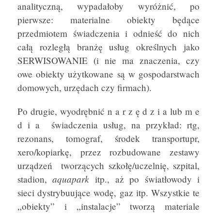
analityczną, wypadałoby wyróżnić, po
pierwsze: materialne obiekty będące
przedmiotem świadczenia i odnieść do nich
całą rozległą branżę usług określnych jako
SERWISOWANIE (i nie ma znaczenia, czy
owe obiekty użytkowane są w gospodarstwach
domowych, urzędach czy firmach).
Po drugie, wyodrębnić n a r z ę d z i a lub m e
d i a świadczenia usług, na przykład: rtg,
rezonans, tomograf, środek transportupr,
xero/kopiarkę, przez rozbudowane zestawy
urządzeń tworzących szkołę/uczelnię, szpital,
aquapark
stadion,
itp., aż po światłowody i
sieci dystrybuujące wodę, gaz itp. Wszystkie te
„obiekty” i „instalacje” tworzą materiale