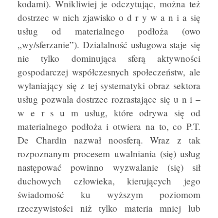
kodami). Wnikliwiej je odczytując, można też
dostrzec w nich zjawisko o d r y w a n i a się
usług od materialnego podłoża (owo
„wy/sferzanie”). Działalność usługowa staje się
nie tylko dominująca sferą aktywności
gospodarczej współczesnych społeczeństw, ale
wyłaniający się z tej systematyki obraz sektora
usług pozwala dostrzec rozrastające się u n i –
w e r s u m usług, które odrywa się od
materialnego podłoża i otwiera na to, co P.T.
De Chardin nazwał noosferą. Wraz z tak
rozpoznanym procesem uwalniania (się) usług
następować powinno wyzwalanie (się) sił
duchowych człowieka, kierujących jego
świadomość ku wyższym poziomom
rzeczywistości niż tylko materia mniej lub