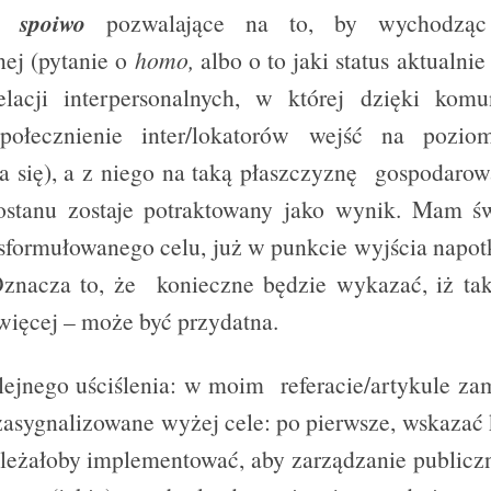
e spoiwo
pozwalające na to, by wychodząc 
nej (pytanie o
homo,
albo o to jaki status aktualni
elacji interpersonalnych, w której dzięki komu
społecznienie inter/lokatorów wejść na pozio
a się), a z niego na taką płaszczyznę gospodarowa
rostanu zostaje potraktowany jako wynik. Mam ś
k sformułowanego celu, już w punkcie wyjścia napo
Oznacza to, że konieczne będzie wykazać, iż tak
o więcej – może być przydatna.
ejnego uściślenia: w moim referacie/artykule z
zasygnalizowane wyżej cele: po pierwsze, wskazać k
należałoby implementować, aby zarządzanie publiczn