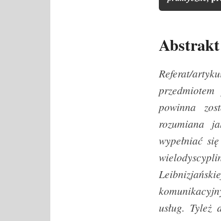
Abstrakt
Referat/artyk
przedmiotem 
powinna zost
rozumiana j
wypełniać się
wielodyscypl
Leibnizjańs
komunikacyjny
usług. Tyleż 