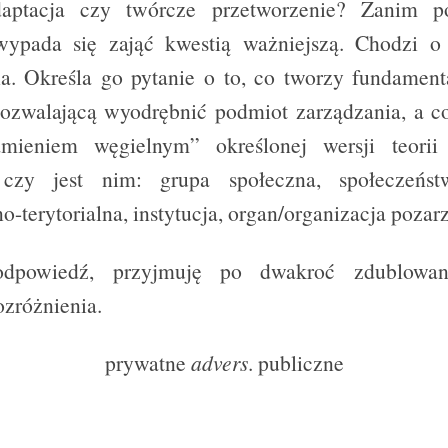
daptacja czy twórcze przetworzenie? Zanim p
wypada się zająć kwestią ważniejszą. Chodzi o 
a. Określa go pytanie o to, co tworzy fundament
pozwalającą wyodrębnić podmiot zarządzania, a c
amieniem węgielnym” określonej wersji teorii 
 czy jest nim: grupa społeczna, społeczeńst
o-terytorialna, instytucja, organ/organizacja poza
odpowiedź, przyjmuję po dwakroć zdublowane
ozróżnienia.
prywatne
advers
. publiczne