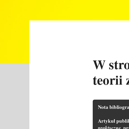
W stro
teorii
Nota bibliogra
Artykuł publi
praktyczne,
 pr