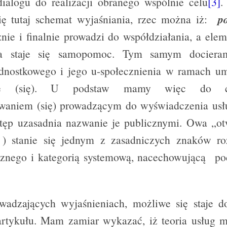
ialogu do realizacji obranego wspólnie celu
[3]
.
się tutaj schemat wyjaśniania, rzec można iż:
p
nie i finalnie prowadzi do współdziałania, a ele
nia staje się samopomoc. Tym samym dociera
dnostkowego i jego u-społecznienia w ramach um
anie (się). U podstaw mamy więc do c
waniem (się) prowadzącym do wyświadczenia usłu
tęp uzasadnia nazwanie je publicznymi. Owa „ot
) stanie się jednym z zasadniczych znaków r
icznego i kategorią systemową, nacechowującą p
wadzających wyjaśnieniach, możliwe się staje d
/artykułu. Mam zamiar wykazać, iż teoria usług