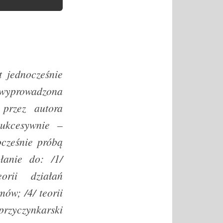
t jednocześnie
 wyprowadzona
 przez autora
ukcesywnie –
ocześnie próbą
łanie do: /1/
orii działań
ów; /4/ teorii
przyczynkarski