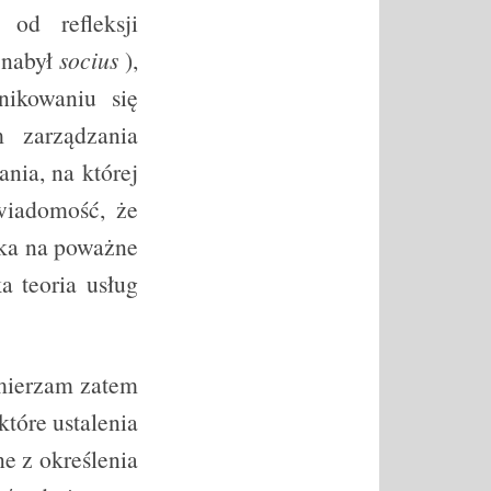
od refleksji
e nabył
socius
),
nikowaniu się
m zarządzania
nia, na której
wiadomość, że
tka na poważne
a teoria usług
amierzam zatem
tóre ustalenia
e z określenia