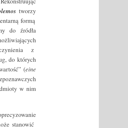
 Rekonstruując
olemos
tworzy
mentarną formą
my do źródła
ożliwiających
zynienia z
g, do których
wartość” (
eine
ozpoznawczych
odmioty w nim
oprecyzowanie
 może stanowić