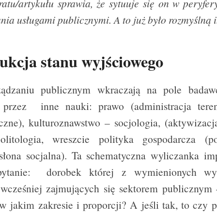
ratu/artykułu sprawia, że sytuuje się on w peryfe
ania usługami publicznymi. A to już było rozmyślną 
ukcja stanu wyjściowego
ądzaniu publicznym wkraczają na pole badaw
 przez inne nauki: prawo (administracja teren
iczne), kulturoznawstwo – socjologia, (aktywizacj
politologia, wreszcie polityka gospodarcza (po
słona socjalna). Ta schematyczna wyliczanka im
 pytanie: dorobek której z wymienionych wyż
wcześniej zajmujących się sektorem publicznym 
w jakim zakresie i proporcji? A jeśli tak, to czy 