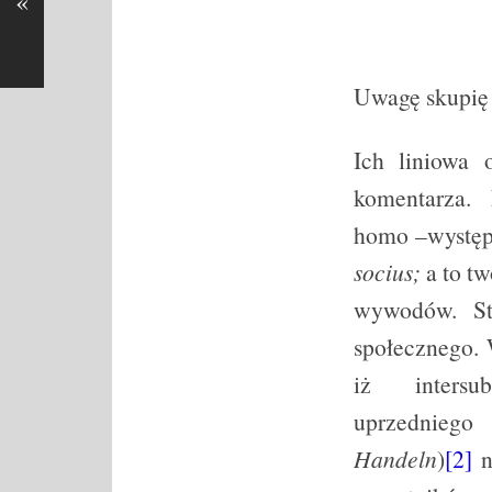
«
Uwagę skupię 
Ich liniowa 
komentarza. 
homo –występu
socius;
a to tw
wywodów. St
społecznego. 
iż intersub
uprzedniego 
Handeln
)
[2]
n