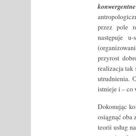
konwergentn
antropologicz
przez pole r
następuje u-
(organizowani
przyrost dob
realizacja ta
utrudnienia. 
istnieje i – c
Dokonując kol
osiągnąć oba 
teorii usług 