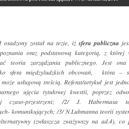
uł osadzony został na tezie, iż
sfera publiczna
jes
poznania oraz podstawową kategorią, z której
ać teoria zarządzania publicznego. Jest ona
ako sfera międzyludzkich obcowań, która – s
 może usługową treścią. Referat/artykuł jest jedn
inarnego ujęcia tytułowej kwestii, poprzez odwo
kiej czaso-przestrzeni; /2/ J. Habermasa te
ch- komunikujących; /3/ N.Luhmanna teorii system
alternatywny (zwłaszcza zważywszy na ad.4), co 