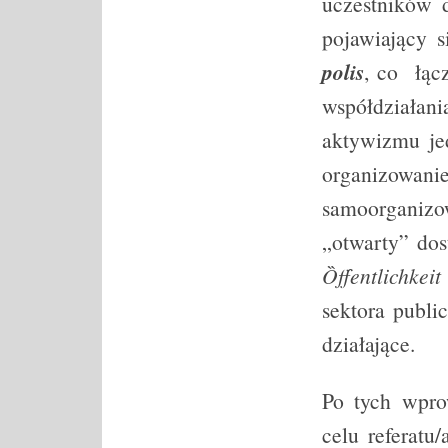
uczestników d
pojawiający 
polis
, co łącz
współdziała
aktywizmu je
organizow
samoorganizo
„otwarty” dos
Ȍffentlichkeit
sektora publ
działające.
Po tych wpro
celu referatu