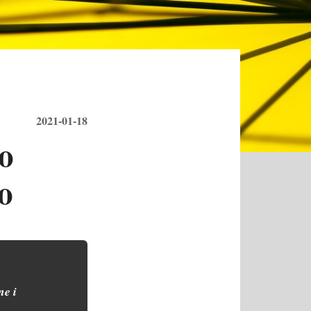
2021-01-18
o
o
e i 