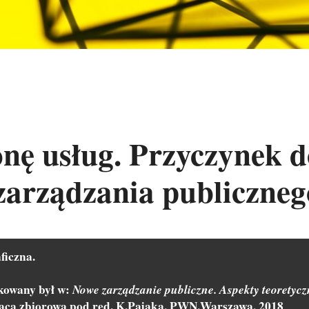
nę usług. Przyczynek d
 zarządzania publiczneg
ficzna.
kowany był w: 
Nowe zarządzanie publiczne. Aspekty teoretyczn
aca zbiorowa pod red. K.Pająka, PWN,Warszawa, 2018 