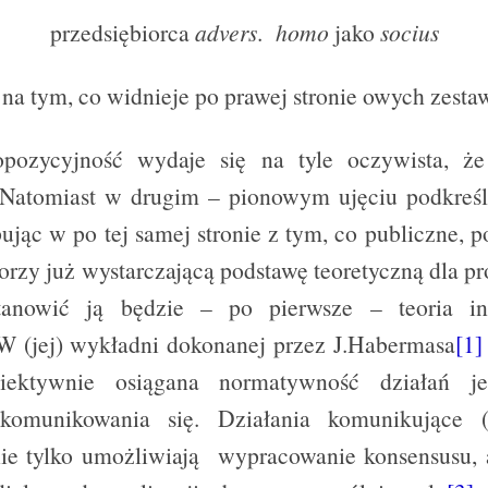
przedsiębiorca
advers
.
homo
jako
socius
na tym, co widnieje po prawej stronie owych zesta
opozycyjność wydaje się na tyle oczywista, 
Natomiast w drugim – pionowym ujęciu podkreśl
jąc w po tej samej stronie z tym, co publiczne, po
orzy już wystarczającą podstawę teoretyczną dla p
anowić ją będzie – po pierwsze – teoria int
W (jej) wykładni dokonanej przez J.Habermasa
[1]
iektywnie osiągana normatywność działań jes
komunikowania się. Działania komunikujące 
ie tylko umożliwiają wypracowanie konsensusu, a