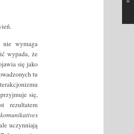
»
wień.
że nie wymaga
ić wypada, że
jawia się jako
rowadzonych tu
erakcjonizmu
przyjmuje się,
t rezultatem
(
komunikatives
le uczynniają