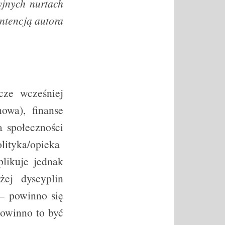
ryjnych nurtach
intencją autora
cze wcześniej
owa), finanse
a społeczności
lityka/opieka
plikuje jednak
ej dyscyplin
– powinno się
powinno to być