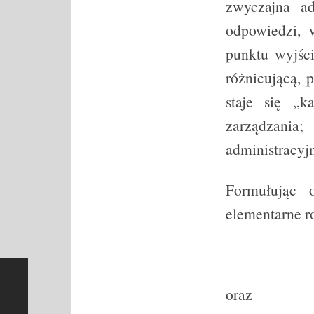
zwyczajna a
odpowiedzi, 
punktu wyjści
różnicującą, 
staje się „k
zarządzania;
administracyjn
Formułując 
elementarne r
oraz