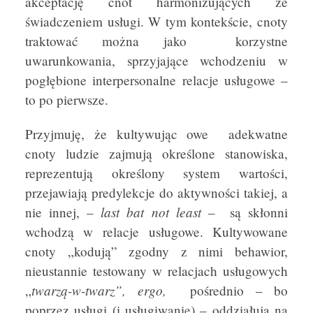
akceptację cnót harmonizujących ze
świadczeniem usługi. W tym kontekście, cnoty
traktować można jako korzystne
uwarunkowania, sprzyjające wchodzeniu w
pogłębione interpersonalne relacje usługowe –
to po pierwsze.
Przyjmuję, że kultywując owe adekwatne
cnoty ludzie zajmują określone stanowiska,
reprezentują określony system wartości,
przejawiają predylekcje do aktywności takiej, a
last bat not least
nie innej, –
– są skłonni
wchodzą w relacje usługowe. Kultywowane
cnoty „kodują” zgodny z nimi behawior,
nieustannie testowany w relacjach usługowych
twarzą-w-twarz”, ergo,
„
pośrednio – bo
poprzez usługi (i usługiwanie) – oddziałują na