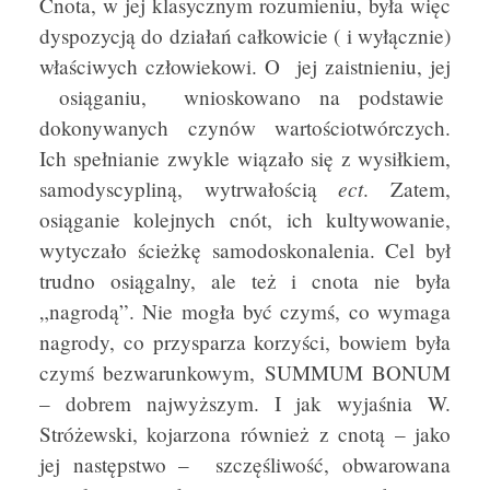
Cnota, w jej klasycznym rozumieniu, była więc
dyspozycją do działań całkowicie ( i wyłącznie)
właściwych człowiekowi. O jej zaistnieniu, jej
osiąganiu, wnioskowano na podstawie
dokonywanych czynów wartościotwórczych.
Ich spełnianie zwykle wiązało się z wysiłkiem,
ect
samodyscypliną, wytrwałością
. Zatem,
osiąganie kolejnych cnót, ich kultywowanie,
wytyczało ścieżkę samodoskonalenia. Cel był
trudno osiągalny, ale też i cnota nie była
„nagrodą”. Nie mogła być czymś, co wymaga
nagrody, co przysparza korzyści, bowiem była
czymś bezwarunkowym, SUMMUM BONUM
– dobrem najwyższym. I jak wyjaśnia W.
Stróżewski, kojarzona również z cnotą – jako
jej następstwo – szczęśliwość, obwarowana