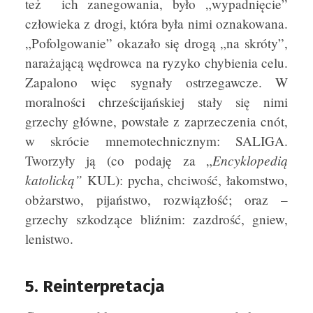
też ich zanegowania, było „wypadnięcie”
człowieka z drogi, która była nimi oznakowana.
„Pofolgowanie” okazało się drogą „na skróty”,
narażającą wędrowca na ryzyko chybienia celu.
Zapalono więc sygnały ostrzegawcze. W
moralności chrześcijańskiej stały się nimi
grzechy główne, powstałe z zaprzeczenia cnót,
w skrócie mnemotechnicznym: SALIGA.
Encyklopedią
Tworzyły ją (co podaję za „
katolicką”
KUL): pycha, chciwość, łakomstwo,
obżarstwo, pijaństwo, rozwiązłość; oraz –
grzechy szkodzące bliźnim: zazdrość, gniew,
lenistwo.
5. Reinterpretacja