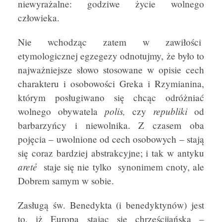
niewyrażalne: godziwe życie wolnego
człowieka.
Nie wchodząc zatem w zawiłości
etymologicznej egzegezy odnotujmy, że było to
najważniejsze słowo stosowane w opisie cech
charakteru i osobowości Greka i Rzymianina,
którym posługiwano się chcąc odróżniać
polis,
republiki
wolnego obywatela
czy
od
barbarzyńcy i niewolnika. Z czasem oba
pojęcia – uwolnione od cech osobowych – stają
się coraz bardziej abstrakcyjne; i tak w antyku
aretẻ
staje się nie tylko synonimem cnoty, ale
Dobrem samym w sobie.
Zasługą św. Benedykta (i benedyktynów) jest
to, iż Europa stając się chrześcijańską –