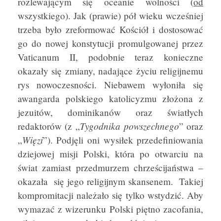
rozlewającym się oceanie wolności (
od
wszystkiego). Jak (prawie) pół wieku wcześniej
trzeba było zreformować Kościół i dostosować
go do nowej konstytucji promulgowanej przez
Vaticanum II, podobnie teraz konieczne
okazały się zmiany, nadające życiu religijnemu
rys nowoczesności. Niebawem wyłoniła się
awangarda polskiego katolicyzmu złożona z
jezuitów, dominikanów oraz światłych
Tygodnika
powszechnego
redaktorów (z „
” oraz
Więzi
„
”). Podjęli oni wysiłek przedefiniowania
dziejowej misji Polski, która po otwarciu na
świat zamiast przedmurzem chrześcijaństwa –
okazała się jego religijnym skansenem. Takiej
kompromitacji należało się tylko wstydzić. Aby
wymazać z wizerunku Polski piętno zacofania,