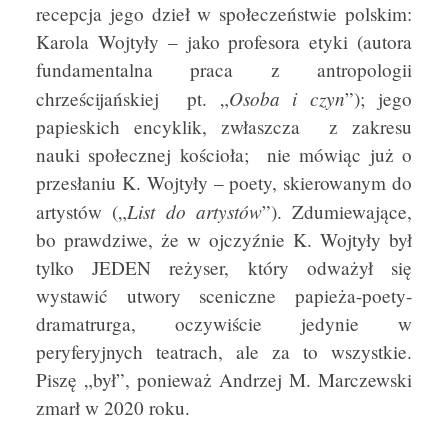
recepcja jego dzieł w społeczeństwie polskim:
Karola Wojtyły – jako profesora etyki (autora
fundamentalna praca z antropologii
Osoba i czyn
chrześcijańskiej pt. „
”); jego
papieskich encyklik, zwłaszcza z zakresu
nauki społecznej kościoła; nie mówiąc już o
przesłaniu K. Wojtyły – poety, skierowanym do
List do artystów
artystów („
”). Zdumiewające,
bo prawdziwe, że w ojczyźnie K. Wojtyły był
tylko JEDEN reżyser, który odważył się
wystawić utwory sceniczne papieża-poety-
dramatrurga, oczywiście jedynie w
peryferyjnych teatrach, ale za to wszystkie.
Piszę „był”, ponieważ Andrzej M. Marczewski
zmarł w 2020 roku.