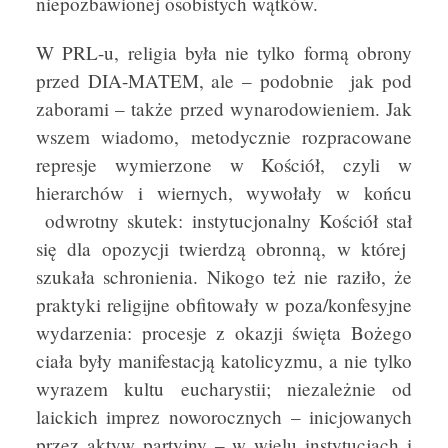
niepozbawionej osobistych wątków.
W PRL-u, religia była nie tylko formą obrony
przed DIA-MATEM, ale – podobnie jak pod
zaborami – także przed wynarodowieniem. Jak
wszem wiadomo, metodycznie rozpracowane
represje wymierzone w Kościół, czyli w
hierarchów i wiernych, wywołały w końcu
odwrotny skutek: instytucjonalny Kościół stał
się dla opozycji twierdzą obronną, w której
szukała schronienia. Nikogo też nie raziło, że
praktyki religijne obfitowały w poza/konfesyjne
wydarzenia: procesje z okazji święta Bożego
ciała były manifestacją katolicyzmu, a nie tylko
wyrazem kultu eucharystii; niezależnie od
laickich imprez noworocznych – inicjowanych
przez aktyw partyjny – w wielu instytucjach i