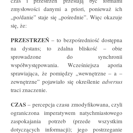
czas i przestrzeń przestają być formami
zmysłowości danymi a priori, ponieważ ich
„po/danie” staje się „pośrednie”. Więc okazuje
się, że:
PRZESTRZEŃ
– to bezpośredniość dostępna
na dystans; to zdalna bliskość – obie
sprowadzone do synchronii
współwystępowania. Wcześniejsza aporia
sprawiająca, że pomiędzy „wewnętrzne – a –
adversus
zewnętrzne” pojawiało się określenie
traci znaczenie.
CZAS
– percepcja czasu zmodyfikowana, czyli
ograniczona imperatywem natychmiastowego
zaspokajania potrzeb (przede wszystkim
dotyczących informacji); jego postrzeganie