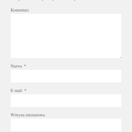
Komentarz
Nazwa
*
E-mail
*
Witryna internetowa