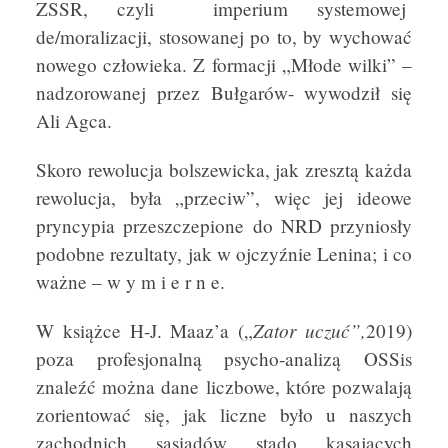
ZSSR, czyli imperium systemowej
de/moralizacji, stosowanej po to, by wychować
nowego człowieka. Z formacji „Młode wilki” –
nadzorowanej przez Bułgarów- wywodził się
Ali Agca.
Skoro rewolucja bolszewicka, jak zresztą każda
rewolucja, była „przeciw”, więc jej ideowe
pryncypia przeszczepione do NRD przyniosły
podobne rezultaty, jak w ojczyźnie Lenina; i co
ważne – w y m i e r n e.
Zator uczu
ć
”,
W książce H-J. Maaz’a („
2019)
poza profesjonalną psycho-analizą OSSis
znaleźć można dane liczbowe, które pozwalają
zorientować się, jak liczne było u naszych
zachodnich sąsiadów stado kąsających