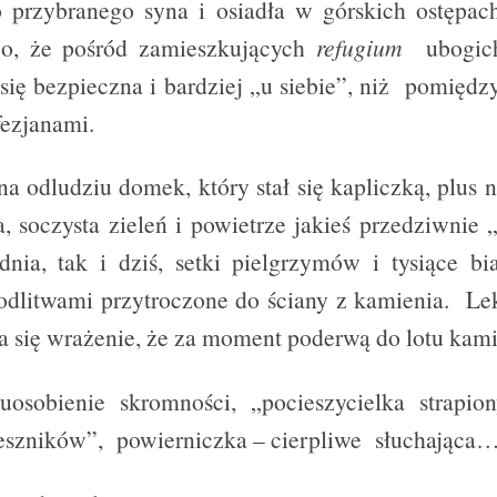
o przybranego syna i osiadła w górskich ostępa
go, że pośród zamieszkujących
refugium
ubogic
się bezpieczna i bardziej „u siebie”, niż pomięd
ezjanami.
na odludziu domek, który stał się kapliczką, plus
, soczysta zieleń i powietrze jakieś przedziwni
nia, tak i dziś, setki pielgrzymów i tysiące bi
odlitwami przytroczone do ściany z kamienia. Le
ma się wrażenie, że za moment poderwą do lotu kami
osobienie skromności, „pocieszycielka strapion
eszników”, powierniczka – cierpliwe słuchająca