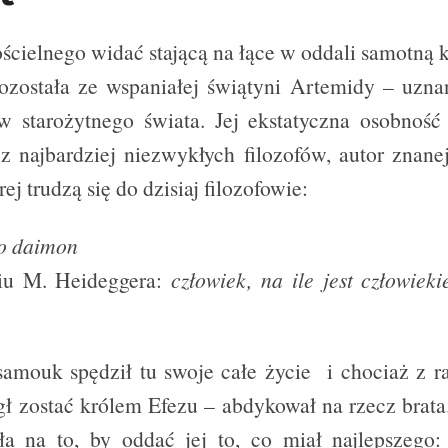
ścielnego widać stającą na łące w oddali samotną 
ozostała ze wspaniałej świątyni Artemidy – uzna
w starożytnego świata. Jej ekstatyczna osobność
z najbardziej niezwykłych filozofów, autor znanej
ej trudzą się do dzisiaj filozofowie:
po daimon
iu M. Heideggera:
człowiek, na ile jest człowiek
samouk spędził tu swoje całe życie i chociaż z r
ł zostać królem Efezu – abdykował na rzecz brat
ła na to, by oddać jej to, co miał najlepszego: