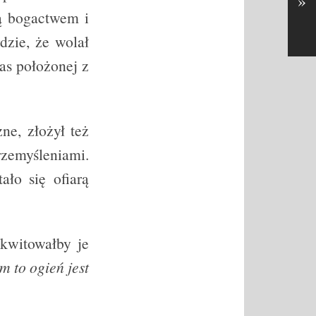
»
tą bogactwem i
dzie, że wolał
as położonej z
e, złożył też
rzemyśleniami.
ało się ofiarą
kwitowałby je
m to ogień jest