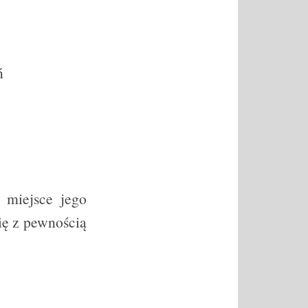
ń
 miejsce jego
ię z pewnością