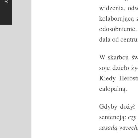
«
widzenia, odw
kolaborującą 
odosobnienie.
dala od cent
W skarbcu św
soje dzieło ż
Kiedy Herost
całopalną.
Gdyby dożył 
sentencją:
czy
zasadą wszech