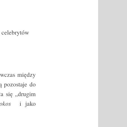
h celebrytów
ówczas między
 pozostaje do
ła się „drugim
tokos
i jako