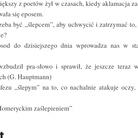
iększy z poetów żył w czasach, kiedy aklamacja z
awała się eposem.
rzeba być „ślepcem”, aby uchwycić i zatrzymać to, 
ce?
psod do dzisiejszego dnia wprowadza nas w st
 wzbudził pra-słowo i sprawił, że jeszcze teraz
ach (G. Hauptmann)
ezu „ślepym” na to, co nachalnie atakuje oczy,
Homeryckim zaślepieniem”
t