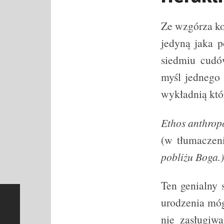
Ze wzgórza ko
jedyną jaka p
siedmiu cudó
myśl jednego 
wykładnią któr
Ethos anthro
(w tłumaczen
pobliżu Boga.)
Ten genialny 
urodzenia móg
nie zasługiwa