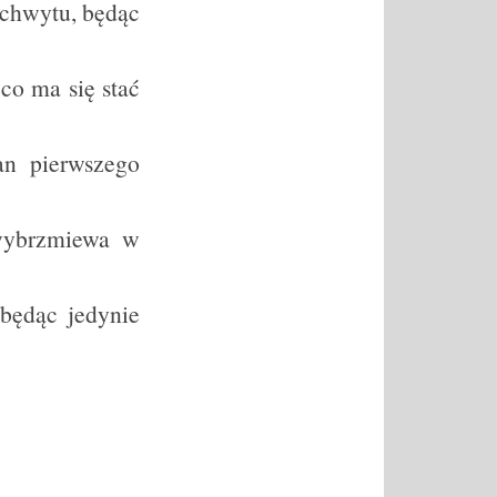
achwytu, będąc
co ma się stać
an pierwszego
 wybrzmiewa w
 będąc jedynie