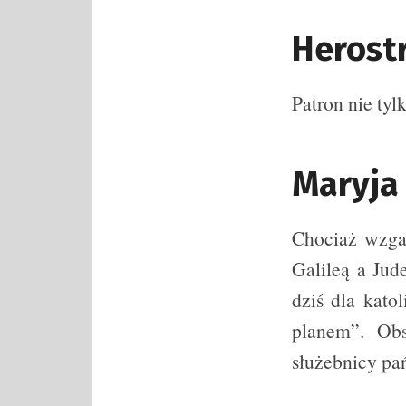
Herost
Patron nie ty
Maryja
Chociaż wzga
Galileą a Ju
dziś dla kato
planem”. Ob
służebnicy p