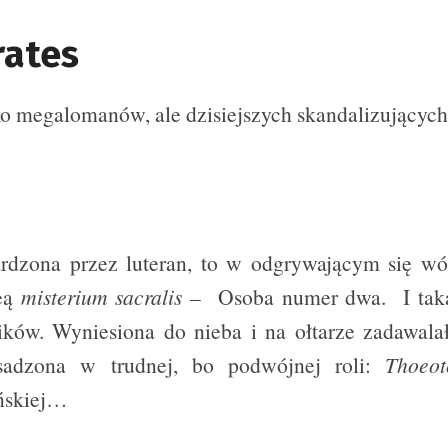
rates
lko megalomanów, ale dzisiejszych skandalizującyc
rdzona przez luteran, to w odgrywającym się w
deą
misterium sacralis
– Osoba numer dwa. I taką
lików. Wyniesiona do nieba i na ołtarze zadawala
sadzona w trudnej, bo podwójnej roli:
Thoeo
ańskiej…