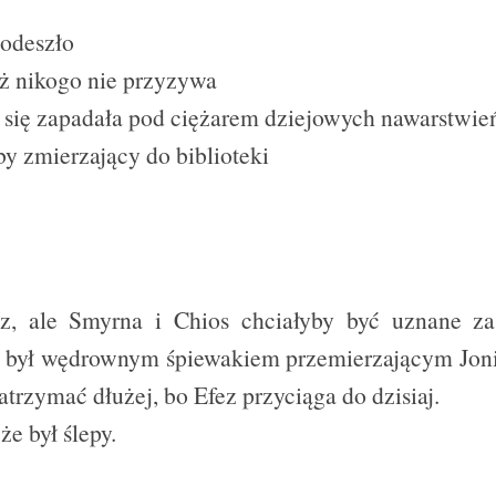
 odeszło
uż nikogo nie przyzywa
a się zapadała pod ciężarem dziejowych nawarstwie
iby zmierzający do biblioteki
ez, ale Smyrna i Chios chciałyby być uznane za
li był wędrownym śpiewakiem przemierzającym Jon
zatrzymać dłużej, bo Efez przyciąga do dzisiaj.
że był ślepy.