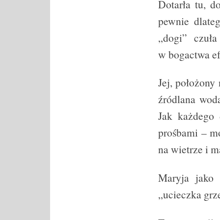
Dotarła tu, d
pewnie dlate
„dogi” czuła 
w bogactwa ef
Jej, położony 
źródlana woda
Jak każdego d
prośbami – m
na wietrze i 
Maryja jako u
„ucieczka grz