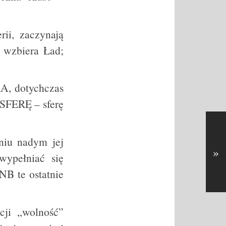
ii, zaczynają
– wzbiera Ład;
A, dotychczas
OSFERĘ – sferę
niu nadym jej
»
wypełniać się
NB te ostatnie
cji „wolność”