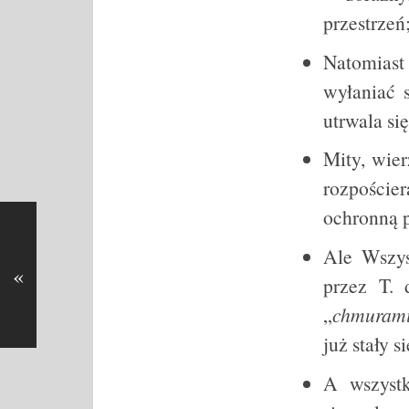
przestrzeń
Natomias
wyłaniać 
utrwala si
Mity, wie
rozpoście
ochronną p
Ale Wszys
«
przez T. 
„
chmuram
już stały s
A wszystk