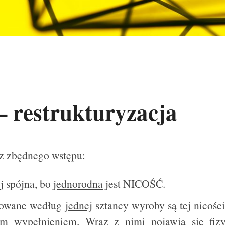
 restrukturyzacja
z zbędnego wstępu:
j spójna, bo
jednorodna
jest NICOŚĆ.
owane według
jednej
sztancy wyroby są tej nicoś
m wypełnieniem. Wraz z nimi pojawia się fiz