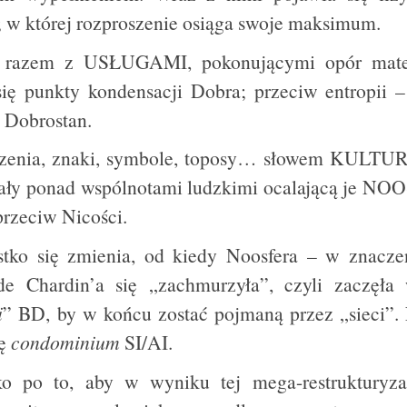
; w której rozproszenie osiąga swoje maksimum.
t razem z USŁUGAMI, pokonującymi opór mater
się punkty kondensacji Dobra; przeciw entropii 
ę Dobrostan.
rzenia, znaki, symbole, toposy… słowem KULTUR
rały ponad wspólnotami ludzkimi ocalającą je NO
rzeciw Nicości.
tko się zmienia, od kiedy Noosfera – w znacze
de Chardin’a się „zachmurzyła”, czyli zaczęła 
i
” BD, by w końcu zostać pojmaną przez „sieci”. 
ię
condominium
SI/AI.
o po to, aby w wyniku tej mega-restrukturyza