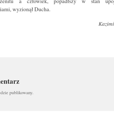
 zenitu a człowiek, popadłszy w stan upo
iami, wyzionął Ducha.
Kazimi
entarz
ędzie publikowany.