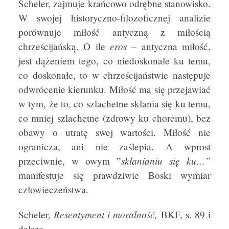
Scheler, zajmuje krańcowo odrębne stanowisko.
W swojej historyczno-filozoficznej analizie
porównuje miłość antyczną z miłością
eros –
chrześcijańską. O ile
antyczna miłość,
jest dążeniem tego, co niedoskonałe ku temu,
co doskonałe, to w chrześcijaństwie następuje
odwrócenie kierunku. Miłość ma się przejawiać
w tym, że to, co szlachetne skłania się ku temu,
co mniej szlachetne (zdrowy ku choremu), bez
obawy o utratę swej wartości. Miłość nie
ogranicza, ani nie zaślepia. A wprost
skłanianiu się ku…”
przeciwnie, w owym ”
manifestuje się prawdziwie Boski wymiar
człowieczeństwa.
Resentyment i moralność,
Scheler,
BKF, s. 89 i
dalsze.