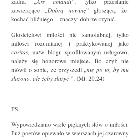
Ars amandi”,
żadna „
tylko przesłanie
Dobrą nowinę
zawierające „
” głoszącą, że
kochać bliźniego – znaczy: dobrze czynić.
Głosicielowi miłości nie samolubnej, tylko
miłości rozumianej i praktykowanej jako
caritas,
na/w blogu sprofilowanym usługowo,
należy się honorowe miejsce. Bo czyż nie
nie po to, by mu
mówił o sobie, że przyszedł „
służono, ale żeby służyć
”. (Mt. 20.24)
PS
Wypowiedziano wiele pięknych słów o miłości.
Iluż poetów opiewało w wierszach jej czarowny