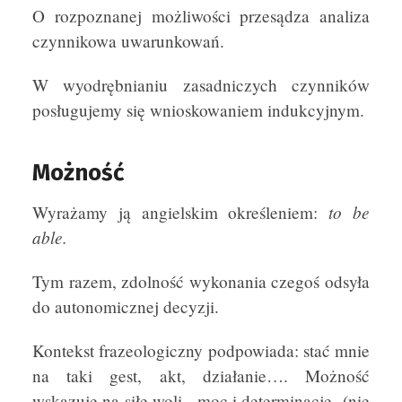
O rozpoznanej możliwości przesądza analiza
czynnikowa uwarunkowań.
W wyodrębnianiu zasadniczych czynników
posługujemy się wnioskowaniem indukcyjnym.
Możność
to be
Wyrażamy ją angielskim określeniem:
able.
Tym razem, zdolność wykonania czegoś odsyła
do autonomicznej decyzji.
Kontekst frazeologiczny podpowiada: stać mnie
na taki gest, akt, działanie…. Możność
wskazuje na siłę woli, moc i determinację (nie