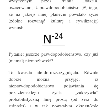
wytyczonym przez Franka Drake’a,
N
oszacowano, iż prawdopodobieństwo [
] tego,
że na jakiejś innej planecie powstało życie
(zdolne rozwinąć kulturę i cywilizację)
wynosi:
Pytanie: jeszcze prawdopodobieństwo, czy już
(niemal) niemożliwość?
To kwestia nie-do-rozstrzygnięcia. Równie
dobrze można przyjąć, iż
nieprawdopodobieństwo
pojawiania się
pozaziemskiego życia „zakrzywia”
probabilistyczną linię prostą (od zera do
jedności) i w tak powstałym okręgu/kole