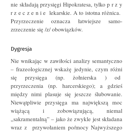
nie składają przysięgi Hipokratesa, tylko p r z y
r z e c z e n i e lekarskie. A to istotna różnica.
Przyrzeczenie oznacza łatwiejsze samo-
zrzeczenie się /z/ obowiązków.
Dygresja
Nie wnikając w zawiłości analizy semantyczno
– frazeologicznej wskażę jedynie, czym różni
się przysięga (np. żołnierska ) od
przyrzeczenia (np. harcerskiego); a gdzieś
między nimi plasuje się jeszcze ślubowanie.
Niewątpliwie przysięga ma największą moc
wiążącą i zobowiązującą, niemal
„sakramentalną” – jako że zwykle jest składana
wraz z przywołaniem po/mocy Najwyższego