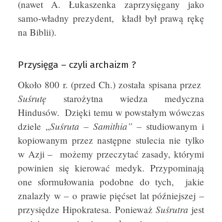
(nawet A. Łukaszenka zaprzysięgany jako
samo-władny prezydent, kładł był prawą rękę
na Biblii).
Przysięga – czyli archaizm ?
Około 800 r. (przed Ch.) została spisana przez
Suśrutę
starożytna wiedza medyczna
Hindusów. Dzięki temu w powstałym wówczas
Suśruta – Samithia” –
dziele „
studiowanym i
kopiowanym przez następne stulecia nie tylko
w Azji –
możemy przeczytać zasady, którymi
powinien się kierować medyk. Przypominają
one sformułowania podobne do tych, jakie
znalazły w – o prawie pięćset lat późniejszej –
Suśrutra
przysiędze Hipokratesa. Ponieważ
jest