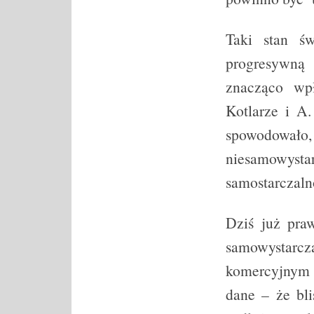
Taki stan św
progresywną 
znacząco wp
Kotlarze i A
spowodowa
niesamowysta
samostarczaln
Dziś już pra
samowystarc
komercyjnym 
dane – że bl