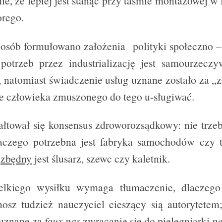
e, że lepiej jest stanąć przy taśmie montażowej w 
orego.
sób formułowano założenia polityki społeczno –
potrzeb przez industrializację jest samourzeczyw
, natomiast świadczenie usług uznane zostało za „z
e człowieka zmuszonego do tego u-sługiwać.
tałtował się konsensus zdroworozsądkowy: nie trze
laczego potrzebna jest fabryka samochodów czy 
o
zbędny
jest ślusarz, szewc czy kaletnik.
elkiego wysiłku wymaga tłumaczenie, dlaczeg
onosz tudzież nauczyciel cieszący sią autorytetem
uznane za
faux pas
zwracanie się do pielęgniarki
p