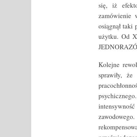
się, iż efek
zamówienie w
osiągnął taki 
użytku. Od 
JEDNORAZÓ
Kolejne rewo
sprawiły, że
pracochłonn
psychiczneg
intensywność
zawodowego.
rekompensow