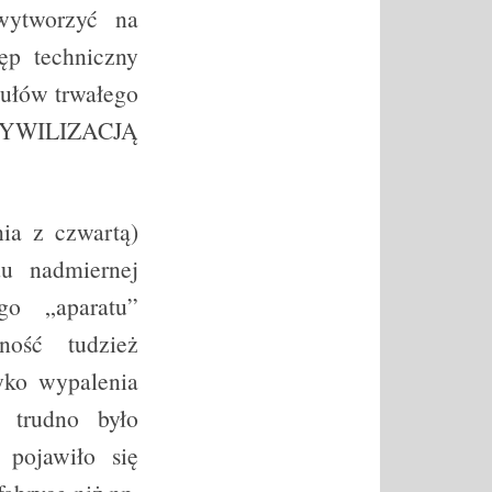
 wytworzyć na
ęp techniczny
ykułów trwałego
 CYWILIZACJĄ
ia z czwartą)
du nadmiernej
go „aparatu”
ność tudzież
yko wypalenia
 trudno było
pojawiło się