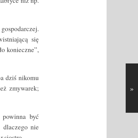
fabryce niż np.
 gospodarczej.
istniającą się
ło konieczne”,
ba dziś nikomu
»
też zmywarek;
o powinna być
; dlaczego nie
er
siostro…