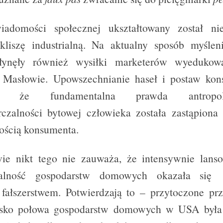
iadomości społecznej ukształtowany został ni
kliszę industrialną. Na aktualny sposób myślen
łynęły również wysiłki marketerów wyedukow
. Masłowie. Upowszechnianie haseł i postaw ko
ło, że fundamentalna prawda antropo
rczalności bytowej człowieka została zastąpion
ością konsumenta.
wie nikt tego nie zauważa, że intensywnie lan
zalność gospodarstw domowych okazała si
fałszerstwem. Potwierdzają to – przytoczone prz
isko połowa gospodarstw domowych w USA był