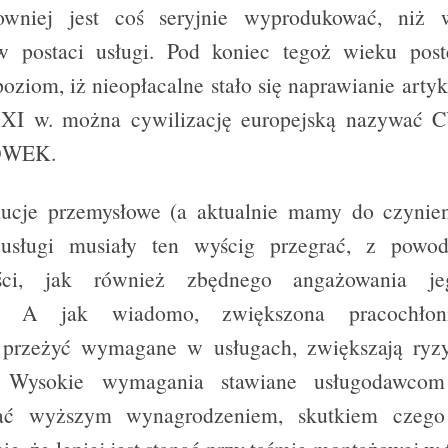
towniej jest coś seryjnie wyprodukować, niż
 postaci usługi. Pod koniec tegoż wieku post
poziom, iż nieopłacalne stało się naprawianie art
XXI w. można cywilizację europejską nazywać
WEK.
lucje przemysłowe (a aktualnie mamy do czynien
 usługi musiały ten wyścig przegrać, z powo
ości, jak również zbędnego angażowania je
o. A jak wiadomo, zwiększona pracochłon
 przeżyć wymagane w usługach, zwiększają ryz
 Wysokie wymagania stawiane usługodawcom
ać wyższym wynagrodzeniem, skutkiem czego 