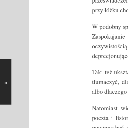
przeświadczeni
przy łóżku ch
W podobny spo
Zaspokajanie 
oczywistością
deprecjonując
Taki też uksz
«
tłumaczyć, d
albo dlaczeg
Natomiast wi
poczta i list
powinno być 