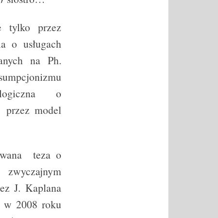
e tylko przez
ia o usługach
anych na Ph.
nsumpcjonizmu
logiczna o
a przez model
sowana teza o
ę zwyczajnym
ez J. Kaplana
a w 2008 roku