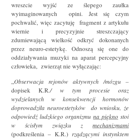
wreszcie wyjść ze ślepego zaułka
wyimaginowanych opini. Jest się czym
pochwalić, więc zacytuję fragment z artykułu
wiernie i precyzyjnie streszczający
zdumiewającą wielkość odkryć dokonanych
przez neuro-estetykę. Odnoszą się one do
oddziaływania muzyki na aparat percepcyjny
człowieka, zwierząt nie wyłączając:
Obserwacja rejonów aktywnych /mózgu –
„
./ w tym procesie oraz
dopisek K.R
wydzielanych w konsekwencji hormonów
doprowadziła neuroestetyków do wniosku, że
odpowiedź ludzkiego organizmu
na piękno
stoi
w ścisłym związku z
mechanizmami
rządzącymi instynktem
(podkreślenia – K.R.)