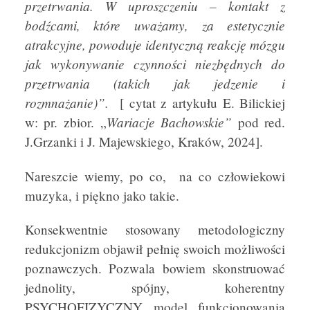
przetrwania.
W uproszczeniu – kontakt z
bodźcami, które uważamy, za estetycznie
atrakcyjne, powoduje identyczną reakcję mózgu
jak wykonywanie czynności niezbędnych do
przetrwania (takich jak jedzenie i
rozmnażanie)”.
[ cytat z artykułu E. Bilickiej
Wariacje
Bachowskie”
w: pr. zbior. „
pod red.
J.Grzanki i J. Majewskiego, Kraków, 2024].
Nareszcie wiemy, po co, na co człowiekowi
muzyka, i piękno jako takie.
Konsekwentnie stosowany metodologiczny
redukcjonizm objawił pełnię swoich możliwości
poznawczych. Pozwala bowiem skonstruować
jednolity, spójny, koherentny
PSYCHOFIZYCZNY model funkcjonowania