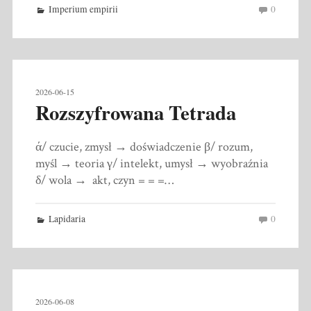
Imperium empirii
0
2026-06-15
Rozszyfrowana Tetrada
ά/ czucie, zmysł → doświadczenie β/ rozum,
myśl → teoria γ/ intelekt, umysł → wyobraźnia
δ/ wola → akt, czyn = = =…
Lapidaria
0
2026-06-08