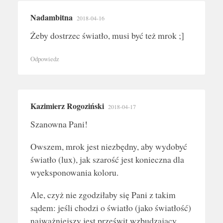
Nadambitna
2018-04-16
Żeby dostrzec światło, musi być też mrok ;]
Odpowiedz
Kazimierz Rogoziński
2018-04-17
Szanowna Pani!
Owszem, mrok jest niezbędny, aby wydobyć
światło (lux), jak szarość jest konieczna dla
wyeksponowania koloru.
Ale, czyż nie zgodziłaby się Pani z takim
sądem: jeśli chodzi o światło (jako światłość)
najważniejszy jest prześwit wzbudzający