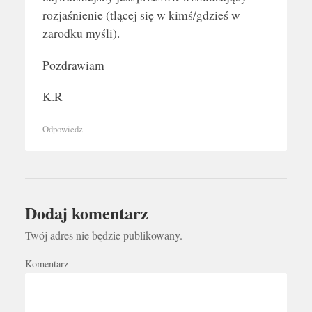
rozjaśnienie (tlącej się w kimś/gdzieś w
zarodku myśli).
Pozdrawiam
K.R
Odpowiedz
Dodaj komentarz
Twój adres nie będzie publikowany.
Komentarz