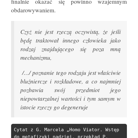
finalnie okazać się powinno wzajemnym
obdarowywaniem.
Czyż nie jest rzeczą oczywistą, że jeśli
będę traktował innego człowieka jako
rodzaj znajdującego się poza mną
mechanizmu,
/…/ poznanie tego rodzaju jest właściwie
bluźniercze i rozkładowe, a co najmniej
pozbawia swój przedmiot jego
niepowtarzalnej wartości i tym samym w
istocie rzeczy go degeneruje
Cytat z G. Marcela „Homo Viator. Wstęp 
do metafizyki nadziei, przekład P. 